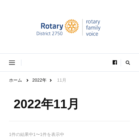
Rotary Family Voice｜国際ロータリー第2750地区ロ
Rotary Family Voice は、社会で輝いているRotary学友達の活躍を
ータリーファミリー支援委員会
VOICE（声）としてお届けします。
な
に
か
お
ホーム
2022年
11月
探
し
で
す
2022年11月
か
?
1件の結果中1〜1件を表示中