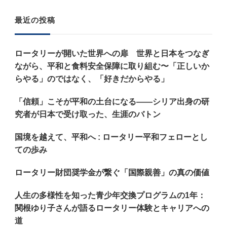
お
最近の投稿
探
し
ロータリーが開いた世界への扉 世界と日本をつなぎ
で
ながら、平和と食料安全保障に取り組む〜「正しいか
す
らやる」のではなく、「好きだからやる」
か
「信頼」こそが平和の土台になる——シリア出身の研
?
究者が日本で受け取った、生涯のバトン
国境を越えて、平和へ : ロータリー平和フェローとし
ての歩み
ロータリー財団奨学金が繋ぐ「国際親善」の真の価値
人生の多様性を知った青少年交換プログラムの1年：
関根ゆり子さんが語るロータリー体験とキャリアへの
道