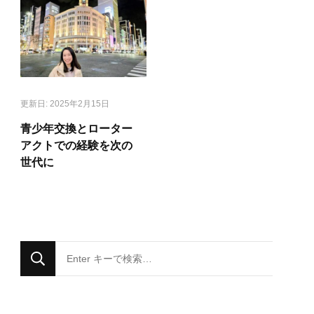
更新日:
2025年2月15日
青少年交換とローター
アクトでの経験を次の
世代に
な
に
か