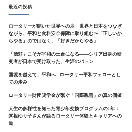
お
最近の投稿
探
し
ロータリーが開いた世界への扉 世界と日本をつなぎ
で
ながら、平和と食料安全保障に取り組む〜「正しいか
す
らやる」のではなく、「好きだからやる」
か
「信頼」こそが平和の土台になる——シリア出身の研
?
究者が日本で受け取った、生涯のバトン
国境を越えて、平和へ : ロータリー平和フェローとし
ての歩み
ロータリー財団奨学金が繋ぐ「国際親善」の真の価値
人生の多様性を知った青少年交換プログラムの1年：
関根ゆり子さんが語るロータリー体験とキャリアへの
道