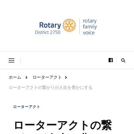
Rotary Family Voice｜国際ロータリー第2750地区ロ
Rotary Family Voice は、社会で輝いているRotary学友達の活躍を
ータリーファミリー支援委員会
VOICE（声）としてお届けします。
な
に
か
お
ホーム
ローターアクト
探
し
ローターアクトの繋がりが人生を豊かにする
で
す
か
?
ローターアクト
ローターアクトの繋