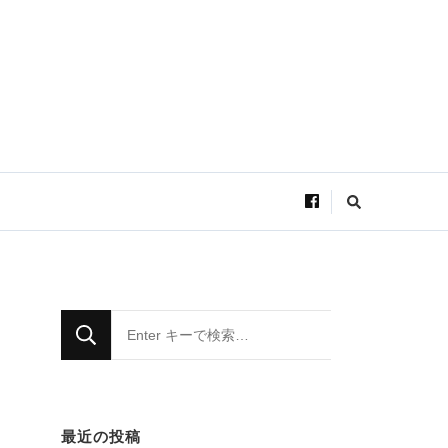
な
に
か
お
探
し
で
す
な
か
?
に
か
お
最近の投稿