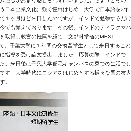
共通点があまり感じられずにいました。ちょうどその
う日本企業文化に強く憧れはじめ、大学で日本語を3年
て１ヶ月ほど来日したのですが、インドで勉強するだ
今でも覚えております。その後、インドのティラクマ
を取得し教官の推薦を経て、文部科学省のMEXT
ラム)にて、千葉大学に１年間の交換留学生として来日すること
に指導を受け論文提出しました。応募の際、インドで
た。来日後は千葉大学稲毛キャンパスの寮での生活で
です。大学時代にロシアをはじめとする様々な国の友
です。