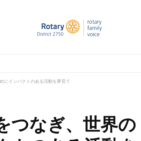
ー第2750地区ロータリーファミリー支援委員会
ry学友達の活躍をVOICE（声）としてお届けします。
めにインパクトのある活動を夢見て
をつなぎ、世界の