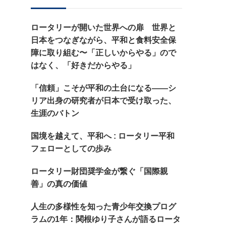
探
し
ロータリーが開いた世界への扉 世界と
で
日本をつなぎながら、平和と食料安全保
す
障に取り組む〜「正しいからやる」ので
か
はなく、「好きだからやる」
?
「信頼」こそが平和の土台になる——シ
リア出身の研究者が日本で受け取った、
生涯のバトン
国境を越えて、平和へ : ロータリー平和
フェローとしての歩み
ロータリー財団奨学金が繋ぐ「国際親
善」の真の価値
人生の多様性を知った青少年交換プログ
ラムの1年：関根ゆり子さんが語るロータ