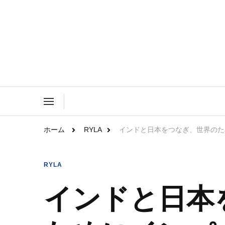
Rotary Family Voice｜国際ロータリ
Rotary Family Voice は、社会で輝いているRota
ホーム
RYLA
インドと日本をつなぎ、世界のた
RYLA
インドと日本