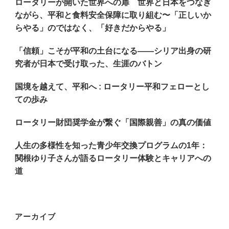
ロータリーが開いた世界への扉 世界と日本をつなぎ
で
ながら、平和と食料安全保障に取り組む〜「正しいか
す
らやる」のではなく、「好きだからやる」
か
「信頼」こそが平和の土台になる——シリア出身の研
?
究者が日本で受け取った、生涯のバトン
国境を越えて、平和へ : ロータリー平和フェローとし
ての歩み
ロータリー財団奨学金が繋ぐ「国際親善」の真の価値
人生の多様性を知った青少年交換プログラムの1年：
関根ゆり子さんが語るロータリー体験とキャリアへの
道
アーカイブ