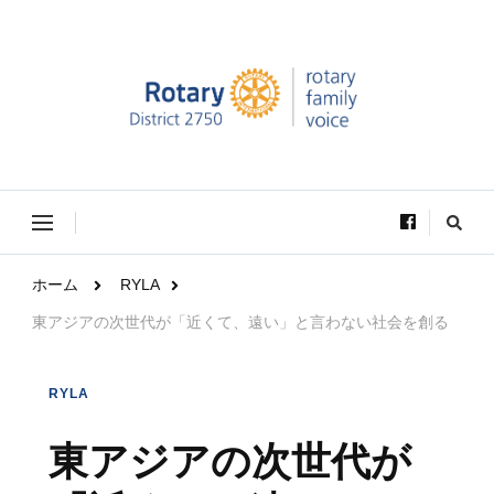
Rotary Family Voice｜国際ロータリー第2750地区ロ
Rotary Family Voice は、社会で輝いているRotary学友達の活躍を
ータリーファミリー支援委員会
VOICE（声）としてお届けします。
な
に
か
お
ホーム
RYLA
探
し
東アジアの次世代が「近くて、遠い」と言わない社会を創る
で
す
か
?
RYLA
東アジアの次世代が