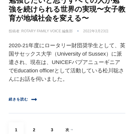
勉強したいと思うすべての人が勉
強を続けられる世界の実現〜女子教
育が地域社会を変える〜
投稿者:
ROTARY FAMILY VOICE 編集部
2022年3月23日
2020-21年度にロータリー財団奨学生として、英
国サセックス大学（University of Sussex）に派
遣され、現在は、UNICEFパプアニューギニア
でEducation officerとして活動している松川聡さ
んにお話を伺いました。
続きを読む
投
固
固
固
1
2
3
次