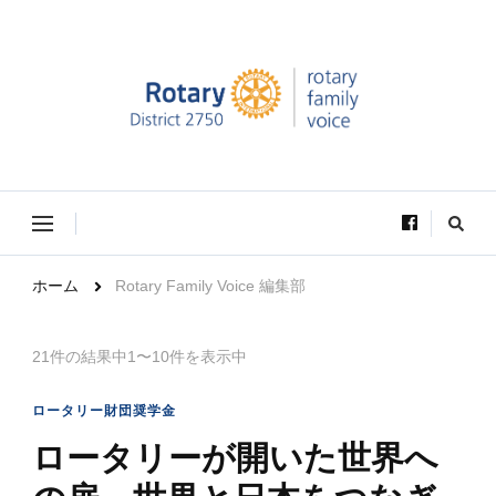
Rotary Family Voice｜国際ロータリー第2750地区ロ
Rotary Family Voice は、社会で輝いているRotary学友達の活躍を
ータリーファミリー支援委員会
VOICE（声）としてお届けします。
な
に
か
お
ホーム
Rotary Family Voice 編集部
探
し
で
す
21件の結果中1〜10件を表示中
か
?
ロータリー財団奨学金
ロータリーが開いた世界へ