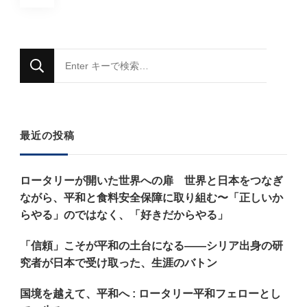
稿
定
定
定
の
ペ
な
ペ
ペ
ペ
に
ー
ー
ー
ー
か
ジ
お
ジ
ジ
ジ
送
最近の投稿
探
り
し
ロータリーが開いた世界への扉 世界と日本をつなぎ
で
ながら、平和と食料安全保障に取り組む〜「正しいか
す
らやる」のではなく、「好きだからやる」
か
「信頼」こそが平和の土台になる——シリア出身の研
?
究者が日本で受け取った、生涯のバトン
国境を越えて、平和へ : ロータリー平和フェローとし