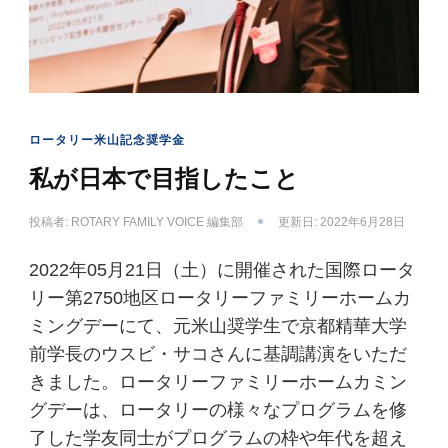
ロータリー米山記念奨学金
私が日本で目指したこと
投稿者:
ROTARY FAMILY VOICE 編集部
更新日:
2022年6月28日
2022年05月21日（土）に開催された国際ロータ
リー第2750地区ロータリーファミリーホームカ
ミングデーにて、元米山奨学生で京都精華大学
前学長のウスビ・サコさんに基調講演をいただ
きました。ロータリーファミリーホームカミン
グデーは、ロータリーの様々なプログラムを修
了した学友同士がプログラムの枠や年代を超え