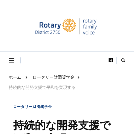
Rotary Family Voice｜国際ロータリー第2750地区ロ
Rotary Family Voice は、社会で輝いているRotary学友達の活躍を
ータリーファミリー支援委員会
VOICE（声）としてお届けします。
な
に
か
お
ホーム
ロータリー財団奨学金
探
し
持続的な開発支援で平和を実現する
で
す
か
?
ロータリー財団奨学金
持続的な開発支援で