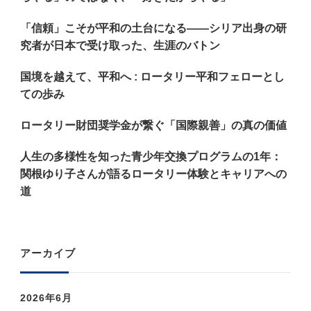
か
「信頼」こそが平和の土台になる——シリア出身の研
?
究者が日本で受け取った、生涯のバトン
国境を越えて、平和へ : ロータリー平和フェローとし
ての歩み
ロータリー財団奨学金が繋ぐ「国際親善」の真の価値
人生の多様性を知った青少年交換プログラムの1年：
関根ゆり子さんが語るロータリー体験とキャリアへの
道
アーカイブ
2026年6月