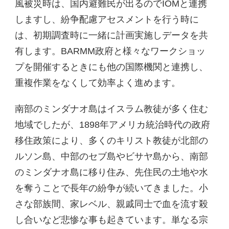
風被災時は、国内避難民が出るのでIOMと連携
しますし、紛争配慮アセスメントを行う時に
は、初期調査時に一緒に計画実施しデータを共
有します。BARMM政府と様々なワークショッ
プを開催するときにも他の国際機関と連携し、
重複作業をなくして効率よく進めます。
南部のミンダナオ島はイスラム教徒が多く住む
地域でしたが、1898年アメリカ統治時代の政府
移住政策により、多くのキリスト教徒が北部の
ルソン島、中部のセブ島やビサヤ島から、南部
のミンダナオ島に移り住み、先住民の土地や水
を奪うことで長年の紛争が続いてきました。小
さな部族間、家レベル、親戚同士で血を流す殺
し合いなど悲惨な事も起きています。単なる宗