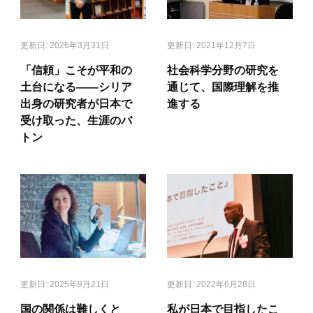
更新日:
2026年3月31日
更新日:
2021年12月7日
「信頼」こそが平和の
社会科学分野の研究を
土台になる——シリア
通じて、国際理解を推
出身の研究者が日本で
進する
受け取った、生涯のバ
トン
更新日:
2025年9月21日
更新日:
2022年6月28日
国の関係は難しくと
私が日本で目指したこ