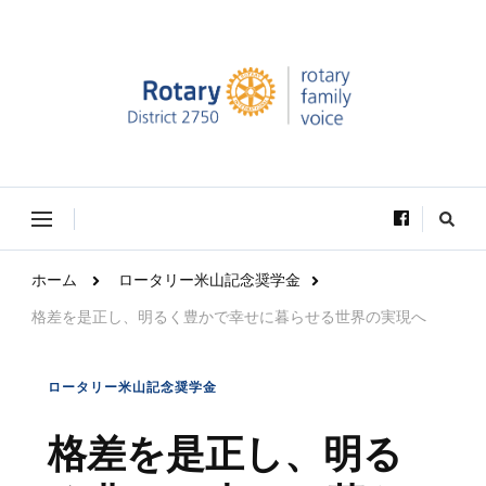
Rotary Family Voice｜国際ロータリー第2750地区ロ
Rotary Family Voice は、社会で輝いているRotary学友達の活躍を
ータリーファミリー支援委員会
VOICE（声）としてお届けします。
な
に
か
お
ホーム
ロータリー米山記念奨学金
探
し
格差を是正し、明るく豊かで幸せに暮らせる世界の実現へ
で
す
か
?
ロータリー米山記念奨学金
格差を是正し、明る