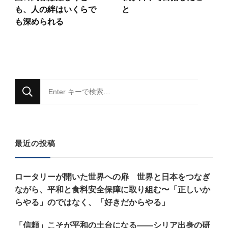
も、人の絆はいくらで
と
も深められる
な
に
か
お
最近の投稿
探
し
ロータリーが開いた世界への扉 世界と日本をつなぎ
で
ながら、平和と食料安全保障に取り組む〜「正しいか
す
らやる」のではなく、「好きだからやる」
か
「信頼」こそが平和の土台になる——シリア出身の研
?