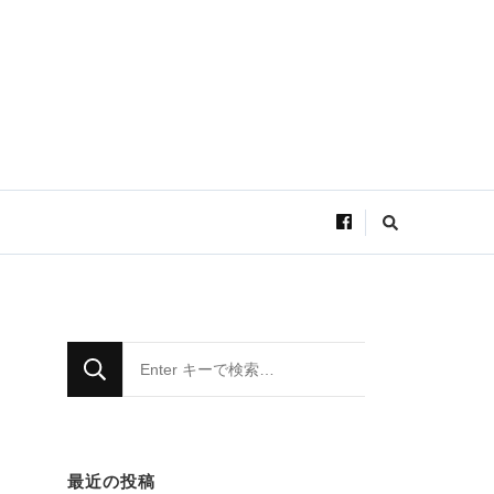
な
に
か
お
探
し
で
す
な
か
?
に
か
お
最近の投稿