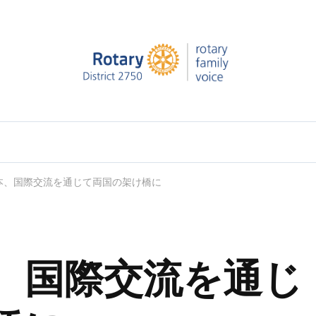
ー第2750地区ロータリーファミリー支援委員会
ry学友達の活躍をVOICE（声）としてお届けします。
本、国際交流を通じて両国の架け橋に
、国際交流を通じ