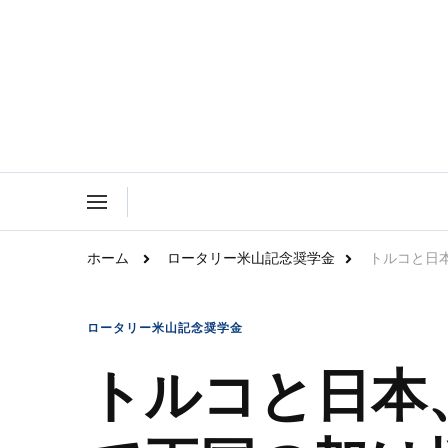
Rotary Family Voice｜国際ロータリ
Rotary Family Voice は、社会で輝いているRota
ホーム
ロータリー米山記念奨学金
トルコと日
ロータリー米山記念奨学金
トルコと日本