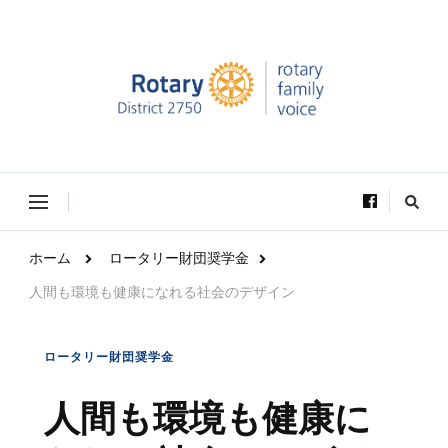
Rotary Family Voice｜国際ロータリー第2750地区ロ
Rotary Family Voice は、社会で輝いているRotary学友達の活躍を
ータリーファミリー支援委員会
VOICE（声）としてお届けします。
な
に
か
お
ホーム
ロータリー財団奨学金
探
し
人間も環境も健康になれる社会のデザイン
で
す
か
?
ロータリー財団奨学金
人間も環境も健康に