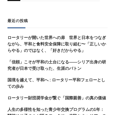
か
お
最近の投稿
探
し
ロータリーが開いた世界への扉 世界と日本をつなぎ
で
ながら、平和と食料安全保障に取り組む〜「正しいか
す
らやる」のではなく、「好きだからやる」
か
「信頼」こそが平和の土台になる——シリア出身の研
?
究者が日本で受け取った、生涯のバトン
国境を越えて、平和へ : ロータリー平和フェローとし
ての歩み
ロータリー財団奨学金が繋ぐ「国際親善」の真の価値
人生の多様性を知った青少年交換プログラムの1年：