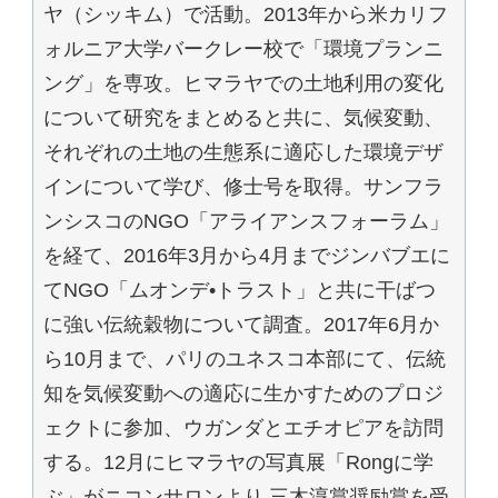
ヤ（シッキム）で活動。2013年から米カリフ
ォルニア大学バークレー校で「環境プランニ
ング」を専攻。ヒマラヤでの土地利用の変化
について研究をまとめると共に、気候変動、
それぞれの土地の生態系に適応した環境デザ
インについて学び、修士号を取得。サンフラ
ンシスコのNGO「アライアンスフォーラム」
を経て、2016年3月から4月までジンバブエに
てNGO「ムオンデ•トラスト」と共に干ばつ
に強い伝統穀物について調査。2017年6月か
ら10月まで、パリのユネスコ本部にて、伝統
知を気候変動への適応に生かすためのプロジ
ェクトに参加、ウガンダとエチオピアを訪問
する。12月にヒマラヤの写真展「Rongに学
ぶ」がニコンサロンより 三木淳賞奨励賞を受